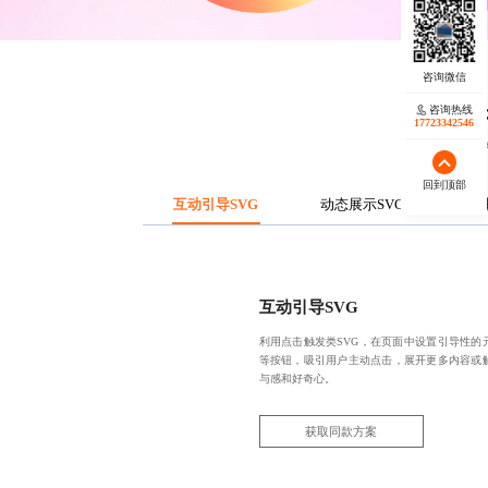
咨询热线
17723342546
通过创意
回到顶部
互动引导SVG
动态展示SVG
故
互动引导SVG
利用点击触发类SVG，在页面中设置引导性的元
等按钮，吸引用户主动点击，展开更多内容或
与感和好奇心。
获取同款方案