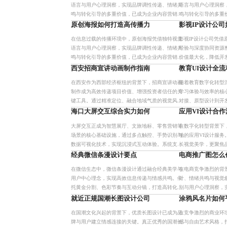
语言与用户心理洞察，实现品牌调性传递、情绪共
语言与用户心理洞察
鸣与转化引导的多重价值，已成为企业内容营销的
鸣与转化引导的多重
核心抓手。其系统化设计流程与多场景适配能力，
核心抓手。其系统化
原创海报如何打造高传播力
影视IP设计公
助力品牌在竞争中建立差异
助力品牌在竞争中建
在信息过载的传播环境中，原创海报凭借独特视觉
影视IP设计公司凭
语言与用户心理洞察，实现品牌调性传递、情绪共
经验与深度协同资源
鸣与转化引导的多重价值，已成为企业内容营销的
价值最大化，降低开
核心抓手。其系统化设计流程与多场景适配能力，
品牌可持续发展。
西安招商宣讲动画制作指南
教育UI设计全
助力品牌在竞争中建立差异
在西安作为西部经济枢纽的背景下，招商宣讲动画
随着教育数字化转型
制作成为高效传递项目价值、增强投资者信任的关
学习体验与效率的核
键工具。通过精准定位、融合地域气质的视觉风格
对接、原型设计到开
与数据可视化表达，实现从信息传达到价值塑造的
调以用户为中心的设
海口大屏交互综合实力如何
应用VI设计合
升级，显著提升路演效率与
性，并展望AI赋能下
大屏交互正成为智慧展厅、文旅地标、零售营销等
在数字化转型背景下
场景的核心基础设施，通过多点触控、手势识别与
地的应用VI设计服
数据可视化技术，实现沉浸式互动体验。系统支持
长视觉美学，更聚焦
远程管理与智能运维，显著提升用户参与度与转化
建，覆盖从品牌定位
经典微信条漫设计要点
电商推广图怎么
效率，助力企业降本增效，
过透明化协作流程与
在微信生态中，微信条漫设计通过融合经典美学与
在电商竞争激烈的背
用户中心理念，实现高效信息传递与情感共鸣。依
计、情绪共鸣与视觉
托黄金分割、色彩节奏与互动分镜，打造高转化率
别与用户心理洞察，
视觉叙事内容，助力品牌建立长期影响力。
升级。
就近正规国潮长图设计公司
涂鸦风名片如何
在国潮文化兴起的背景下，优质长图设计已成为品
在竞争激烈的商业环
牌与用户建立情感连接的关键。真正优秀的国潮长
感与自由艺术风格，