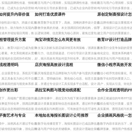
，实现品牌调性传递、情绪共
语言与用户心理洞察，实现品牌调性传递、情绪共
语言与用户心理洞察，实
价值，已成为企业内容营销的
鸣与转化引导的多重价值，已成为企业内容营销的
鸣与转化引导的多重价值
设计流程与多场景适配能力，
核心抓手。其系统化设计流程与多场景适配能力，
核心抓手。其系统化设计
司如何提升内容价值
如何打造优质课件
原创定制喜报设计怎
立差异
助力品牌在竞争中建立差异
助力品牌在竞争中建立差
借原创性设计能力、跨媒介延展
在教育数字化背景下，高效、清晰的课件设计是提
在品牌传播日益注重视觉
整合力，助力制作方实现内容
升教学效果的关键。本文强调回归经典结构，倡导
下，喜报设计已从信息传
发成本并缩短项目周期，推动
以逻辑清晰、信息聚焦为核心原则，避免过度包
建立用户信任的重要媒介
装，通过标准化模板与内容优化，实现备课效率提
过个性化创意、统一视觉
流程管理提升方案
淘宝详情页怎么布局更有效
教育IP设计打造品
升与教学质量持续改进。
高辨识度与强传播力。不
深入，教育UI设计已成为提升
本文深入剖析头部店铺详情页布局策略，强调首屏
在教育行业竞争加剧的背景
心要素。本文系统阐述从需求
吸引力、信息层级递进、行动引导设计及算法偏
格化定位、视觉体系构建
发落地的全流程协作机制，强
好，揭示高效布局如何提升转化率。通过模块化设
牌差异化与用户情感连接
计原则与标准化流程的重要
计与A/B测试优化，实现从浏览到购买的自然过
信任经济转型，助力构建
作流程透明吗
店庆海报高效设计流程
微信小程序高效开发
的智
渡，助力新店冷启动与流量增
河。
，企业亟需专业、系统且可落
店庆海报是提升品牌影响力与用户参与度的关键视
微信小程序凭借轻量化、
务。真正具备实力的公司不仅擅
觉工具，需明确目标、聚焦核心信息、创意主题文
业数字化转型的重要入口。
品牌基因挖掘与视觉体系搭
案，并通过专业设计工具实现多平台适配。设计后
用户，实现从引流、转化
到多平台组件库的全流程。通
经内部审核确保准确无误，结合线上线下渠道协同
个性化设计与云开发技术
创作更出彩
易拉宝构图与视觉动线搭配
合作全流程透明的P
双轨制
发布，活动后复盘数据优化
率，广泛应用于电商、餐
景下，高端推广图通过极简设
在品牌传播中，易拉宝作为线下展示的重要载体，
选择正规诚信的年终PPT
叙事提升转化率，强调品牌识
其设计质量直接影响信息传递效果。通过科学的视
版权合规与交付质量，提
实现从信息堆砌到情感连接的
觉动线规划与构图法则，可有效提升信息可读性与
真实案例、透明流程与长
品牌调性，实现高效传播。本文强调留白、对齐、
报的专业化与视觉统一。
平衡艺术与专业
本地知名海报长图设计公司推荐
企业插画风格统一怎
对比与聚焦四大原则，并提
境中，涂鸦风名片通过手绘质
在数字化传播背景下，海报长图设计已成品牌信息
在数字内容丰富的当下，
打破传统刻板印象，强化品牌
传递与用户转化的关键载体。优质设计需融合策略
品牌形象、增强用户情感