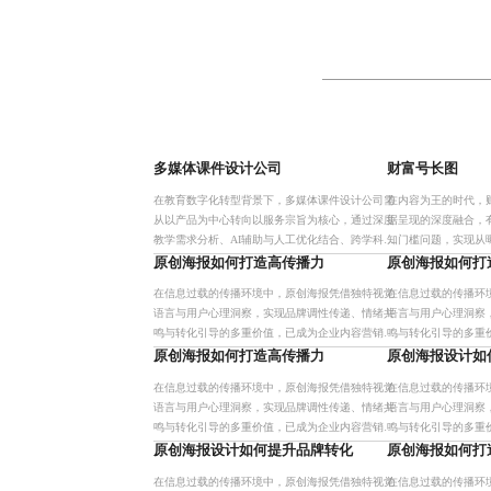
多媒体课件设计公司
财富号长图
在教育数字化转型背景下，多媒体课件设计公司需
在内容为王的时代，
从以产品为中心转向以服务宗旨为核心，通过深度
据呈现的深度融合，
教学需求分析、AI辅助与人工优化结合、跨学科协
知门槛问题，实现从
作等机制，构建定制化、高适配性的课件设计体
表明，结构化内容设
原创海报如何打造高传播力
原创海报如何打
系，显著提升教学效率与学
升用户互动与行动转
在信息过载的传播环境中，原创海报凭借独特视觉
在信息过载的传播环
语言与用户心理洞察，实现品牌调性传递、情绪共
语言与用户心理洞察
鸣与转化引导的多重价值，已成为企业内容营销的
鸣与转化引导的多重
核心抓手。其系统化设计流程与多场景适配能力，
核心抓手。其系统化
原创海报如何打造高传播力
原创海报设计如
助力品牌在竞争中建立差异
助力品牌在竞争中建
在信息过载的传播环境中，原创海报凭借独特视觉
在信息过载的传播环
语言与用户心理洞察，实现品牌调性传递、情绪共
语言与用户心理洞察
鸣与转化引导的多重价值，已成为企业内容营销的
鸣与转化引导的多重
核心抓手。其系统化设计流程与多场景适配能力，
核心抓手。其系统化
原创海报设计如何提升品牌转化
原创海报如何打
助力品牌在竞争中建立差异
助力品牌在竞争中建
在信息过载的传播环境中，原创海报凭借独特视觉
在信息过载的传播环