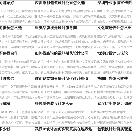
性。合肥等地实践表明，该模
新，需具备系统性视觉延展能力、跨平台适配及文
真正优质的服务不仅体现
公司哪家好
深圳原创包装设计公司怎么选
深圳专业微博宣传图
、降
化叙事支持。选择时应关注
一、沟通高效与持续输出
，SVG推文定制公司凭借矢量
深圳原创包装设计公司致力于为品牌提供从策略到
深圳企业选择微博宣传图
配性、强互动性的推文设计服
落地的一站式包装解决方案，深谙本地市场与消费
匹配度、真实评价验证与
觉与传播的双重提升。依托本
偏好，擅长将品牌故事转化为具象视觉语言，兼顾
价陷阱。合理预算规划（800
策略，精准匹配跨行业需求，
美学与可生产性。通过深度洞察、跨维度协作与绿
段付款与修改次数限定，
司报价怎么选
重庆品牌视觉设计服务商
文化画册设计怎么出
、风
色设计理念，助力品牌提升
值的设计需契合
司凭借高精度建模、专业动画
重庆企业日益重视品牌视觉识别，优质标志设计需
在数字化传播背景下，文
助力企业实现品牌宣传、产品
具备理念传达、跨场景应用与长期生命力。选择专
焦、内容提炼、视觉统一
觉升级。从机械结构到虚拟场
业设计公司应关注其战略思维、地域文化融合及完
转化为有节奏、有情绪的
决方案，满足不同行业需求。
整服务流程，避免模板化、同质化问题。通过深度
众的情感连接。优质画册
不值得合作
如何找靠谱的孟菲斯风设计公司
动漫IP设计方法论
沟通与系统化方法，实现品
停留时间，更可沉淀为长
高转化率的banner插画设
在追求个性与视觉冲击的消费市场中，孟菲斯风包
本文系统阐述了动漫IP设
制创意方案、融合用户心理与
装设计凭借鲜明色彩与艺术感成为品牌差异化关
色设定、世界观构建、视
点击与转化效果。依托专业团
键。真正专业的团队不仅懂风格本质，更具备完整
展，强调从符号化到人格
助力品牌建立统一视觉体系，
项目流程、透明沟通机制与可量化成果交付能力。
的迭代思维，助力创作者
计哪家强
微距视觉如何提升APP设计价值
协同广告怎么收费
选择专注该领域的设计公司，
化。
背景下，交互画册设计公司通
在移动互联网时代，用户对APP设计的期待已从功
在数字营销竞争加剧的背
信息结构与沉浸式体验，帮助
能可用转向情感共鸣。微距视觉强调以微观视角打
司通过数据驱动与全流程
料的局限，实现品牌传播力与
磨每一个像素与动效，通过细腻的交互反馈、情绪
的全链路优化，助力品牌
升。协同广告立足武汉，提供
化的设计语言和多场景适配，提升用户的掌控感与
击率与转化效果。
巧揭秘
科技感包装设计怎么做
武汉衍生IP设计如
地的一
信任度。该理念在上海等
教育PPT设计已超越内容展
在消费市场追求差异化与体验感的背景下，科技感
在品牌竞争激烈的背景下，
学效率、激发学习兴趣、塑造
包装设计成为品牌价值传递的核心载体。通过材质
文化内涵与商业价值的关
。通过结构化呈现、视觉与互
选择、光影运用、动态元素融合与精准定位，打造
过深度挖掘城市历史脉络
造，实现知识高效传递与深度
兼具视觉冲击力与商业价值的包装方案，实现从‘被
告的创意协同与资源整合
多少钱
武汉IP设计如何实现真实在地表达
包装设计如何实现差