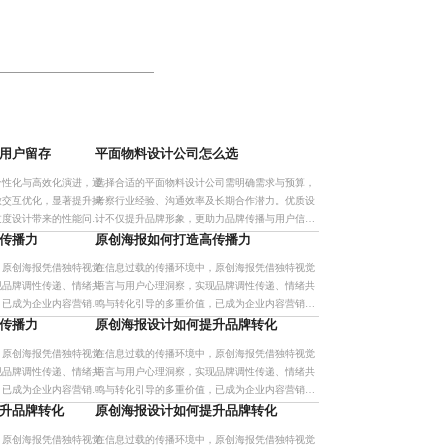
用户留存
平面物料设计公司怎么选
个性化与高效化演进，通
选择合适的平面物料设计公司需明确需求与预算，
微交互优化，显著提升操
考察行业经验、沟通效率及长期合作潜力。优质设
过度设计带来的性能问
计不仅提升品牌形象，更助力品牌传播与用户信任
式披露，构建自然连贯的
建立。
传播力
原创海报如何打造高传播力
优
，原创海报凭借独特视觉
在信息过载的传播环境中，原创海报凭借独特视觉
现品牌调性传递、情绪共
语言与用户心理洞察，实现品牌调性传递、情绪共
，已成为企业内容营销的
鸣与转化引导的多重价值，已成为企业内容营销的
流程与多场景适配能力，
核心抓手。其系统化设计流程与多场景适配能力，
传播力
原创海报设计如何提升品牌转化
异
助力品牌在竞争中建立差异
，原创海报凭借独特视觉
在信息过载的传播环境中，原创海报凭借独特视觉
现品牌调性传递、情绪共
语言与用户心理洞察，实现品牌调性传递、情绪共
，已成为企业内容营销的
鸣与转化引导的多重价值，已成为企业内容营销的
流程与多场景适配能力，
核心抓手。其系统化设计流程与多场景适配能力，
升品牌转化
原创海报设计如何提升品牌转化
异
助力品牌在竞争中建立差异
，原创海报凭借独特视觉
在信息过载的传播环境中，原创海报凭借独特视觉