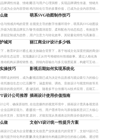
现品牌调性传递、情绪共
语言与用户心理洞察，实现品牌调性传递、情绪共
，已成为企业内容营销的
鸣与转化引导的多重价值，已成为企业内容营销的
流程与多场景适配能力，
核心抓手。其系统化设计流程与多场景适配能力，
么做
萌系SVG动图制作技巧
异
助力品牌在竞争中建立差异
冲击与情感共鸣的背景
在视觉主导的数字传播环境中，萌系风SVG动图设
达升级为彰显品牌实力与
计凭借圆润造型、柔和配色与动态拟态，有效提升
。原创定制成为趋势，通
用户注意力与转化效率。其轻量化特性与高兼容
语言与互动化表达，实现
性，适配移动端场景，广泛应用于电商、社交及H5
牌护城河
丽江商业IP设计多少钱
仅提
互动中，实现情感连接与
下，教育IP设计通过人
在文旅融合背景下，基于地域文化深度挖掘的商业I
与内容生态运营，实现品
P设计正从符号堆砌转向情感叙事。通过人格化角
，推动机构从课程销售向
色、持续内容输出与多元场景延展，构建可互动、
可持续增长的品牌护城
可成长的品牌形象，实现从内容到转化的闭环。以
实操技巧
影视后期如何实现系统化
丽江纳西文化为案例，打
即用即走的特性，成为企
影视后期已成为决定作品质感与观众吸引力的核心
依托微信生态12亿活跃
环节，涵盖剪辑、调色、音效设计与视觉特效等关
到留存的商业闭环。通过
键流程。随着多平台传播与AI技术应用，后期工作
，提升用户体验与运营效
正向系统化、智能化演进，需构建标准化流程以确
PT设计公司推荐
插画设计使用价值指南
保节奏统一与风格一致。
设计公司，确保原创性、
在信息爆炸的视觉环境中，插画设计需具备视觉语
升企业品牌呈现力。通过
言统一性、用户需求导向与原创版权意识三大核心
期合作支持，实现年度汇
原则，才能实现从美感表达到商业价值的转化。优
秀作品不仅是艺术呈现，更是品牌传播与用户共鸣
么做
文创VI设计统一性提升方案
的关键工具。
插画设计已成为企业塑造
在文化创意产业快速迭代的背景下，文创VI设计已
连接与提升转化率的重要
从美化形象转向构建品牌信任的核心战略。通过明