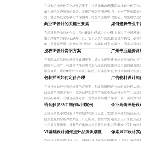
我们坚持专业与信任并重，
学习。结合AI工具助
在成都房地产数字化转型背景下，优质视频内容已
贵阳本地企业数字化
成为影响客户决策的关键。蓝橙广告聚焦用户视
具。协同广告推出三
角，通过场景化叙事与情感共鸣，打造高完播率、
功能包、增值模块选
强转化力的视频作品，推动行业从‘卖房子’向‘卖生
形消费。费用合理反
商业IP设计的关键三要素
如何选择专业中
活方式’升级。
专业交付与长期合作
在品牌竞争激烈的今天，商业IP设计已成为企业构
本文探讨了中国风海
建长期竞争力的核心战略工具。它不仅关乎视觉形
的价值与挑战，强调
象，更需基于用户心智与商业目标，实现从创意思
的融合，而非符号堆
路到落地转化的系统化运营。通过明确设计目的、
陷阱与版权误区，并
授权IP设计贵阳方案
广州专业融资路
合理定价机制与全链路执
务流程和团队构成四
在贵阳城市品牌传播同质化困境下，通过微距视角
在资本竞争激烈的当
挖掘本土细节，构建具情感共鸣与文化深度的视觉
觉冲击力强的融资路演
语言体系。授权IP设计作为核心路径，实现品牌从
们专注为初创企业提供
产品售卖到故事叙述的跃迁，提升辨识度与传播
务，将复杂商业逻辑
包装插画如何定价合理
广告物料设计如
力。
达目标投资人，提升
在长沙文创产业蓬勃发展的背景下，包装插画设计
广告物料设计已从单
已超越单纯美术创作，成为品牌塑造与市场竞争力
化的核心环节，通过
的核心要素。它融合品牌定位、视觉叙事与用户心
辅助工具，实现设计效
理，通过独特风格提升产品辨识度与传播力，助力
转化率增长15%-2
语音触发SVG制作应用案例
企业高奢画册设
品牌实现从‘看得见’到‘
与可复制的营销
通过语音指令实时激活与控制SVG图形元素，实现
在竞争激烈的商业环
自然交互的智能界面系统，广泛应用于智慧导览、
端画册设计来提升品
公共服务等场景，提升用户体验与信息获取效率。
找到既专业又性价比
本文提供全面解析与
VI基础设计如何提升品牌识别度
像素风UI设计
策，并推荐我们专业
在信息爆炸的市场环境中，VI基础设计作为品牌视
像素风UI设计凭借