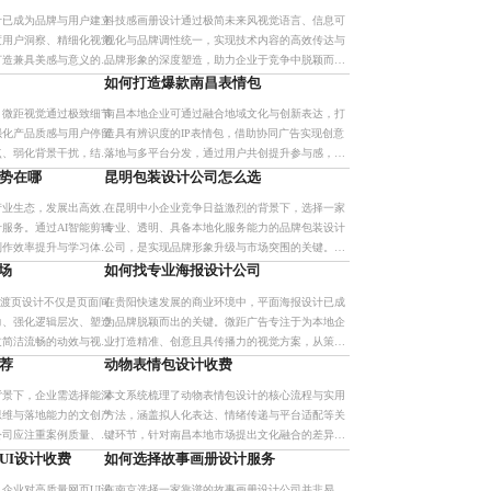
企业高效触达目标人群。
计已成为品牌与用户建立
科技感画册设计通过极简未来风视觉语言、信息可
度用户洞察、精细化视觉
视化与品牌调性统一，实现技术内容的高效传达与
打造兼具美感与意义的包
品牌形象的深度塑造，助力企业于竞争中脱颖而
与用户忠诚度。
出。
如何打造爆款南昌表情包
，微距视觉通过极致细节
南昌本地企业可通过融合地域文化与创新表达，打
强化产品质感与用户停留
造具有辨识度的IP表情包，借助协同广告实现创意
点、弱化背景干扰，结合
落地与多平台分发，通过用户共创提升参与感，结
已成为美妆、食品、家居
合热点迭代保持内容鲜活，构建区域品牌的数字名
势在哪
昆明包装设计公司怎么选
化
片，有效提升品牌传播力
产业生态，发展出高效、
在昆明中小企业竞争日益激烈的背景下，选择一家
服务。通过AI智能剪辑
专业、透明、具备本地化服务能力的品牌包装设计
制作效率提升与学习体验
公司，是实现品牌形象升级与市场突围的关键。本
型。
文从行业趋势、服务标准、风险规避等方面，系统
场
如何找专业海报设计公司
梳理了筛选优质设计伙伴的
过渡页设计不仅是页面间
在贵阳快速发展的商业环境中，平面海报设计已成
力、强化逻辑层次、塑造
为品牌脱颖而出的关键。微距广告专注于为本地企
过简洁流畅的动效与视觉
业打造精准、创意且具传播力的视觉方案，从策略
接，提升演示专业质感与
定位到高效执行，确保每张海报都能有效传递品牌
荐
动物表情包设计收费
价值，助力客户提升市场竞
背景下，企业需选择能深
本文系统梳理了动物表情包设计的核心流程与实用
思维与落地能力的文创产
方法，涵盖拟人化表达、情绪传递与平台适配等关
公司应注重案例质量、专
键环节，针对南昌本地市场提出文化融合的差异化
制及地域文化融合能力，
策略，并提供分层级的收费参考，助力品牌提升用
UI设计收费
如何选择故事画册设计服务
户互动与传播效能。
企业对高质量网页UI设
在南京选择一家靠谱的故事画册设计公司并非易