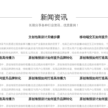
新闻资讯
长期分享各种行业资讯，优质案例！
文创包装设计关键步骤
移动端交互如何提升
财富号长图通过视觉叙事与数
在文创产业蓬勃发展的背景下，包装已成为传递文
移动端交互正向智能化、
有效解决财经信息传播中的认
化价值与情感共鸣的重要媒介。设计需从用户文化
过AI驱动的自适应逻辑与
曝光到转化的闭环。项目实践
认同出发，通过视觉叙事构建品牌故事，结合简约
作效率与用户留存。针对
计与精细化视觉表达可显著提
美学与可持续材质，实现文化基因的现代转化。采
题，倡导精炼流程与渐进
造高传播力
原创海报设计如何提升品牌转化
原创海报如何打造高
化率，
用系统化流程与三维评估模
无感式体验。实测显示，
境中，原创海报凭借独特视觉
在信息过载的传播环境中，原创海报凭借独特视觉
在信息过载的传播环境中
，实现品牌调性传递、情绪共
语言与用户心理洞察，实现品牌调性传递、情绪共
语言与用户心理洞察，实
价值，已成为企业内容营销的
鸣与转化引导的多重价值，已成为企业内容营销的
鸣与转化引导的多重价值
设计流程与多场景适配能力，
核心抓手。其系统化设计流程与多场景适配能力，
核心抓手。其系统化设计
何提升品牌转化
原创海报如何打造高传播力
原创海报如何打造高
立差异
助力品牌在竞争中建立差异
助力品牌在竞争中建立差
境中，原创海报凭借独特视觉
在信息过载的传播环境中，原创海报凭借独特视觉
在信息过载的传播环境中
，实现品牌调性传递、情绪共
语言与用户心理洞察，实现品牌调性传递、情绪共
语言与用户心理洞察，实
价值，已成为企业内容营销的
鸣与转化引导的多重价值，已成为企业内容营销的
鸣与转化引导的多重价值
设计流程与多场景适配能力，
核心抓手。其系统化设计流程与多场景适配能力，
核心抓手。其系统化设计
造高传播力
原创海报设计如何提升品牌转化
原创海报设计如何提
立差异
助力品牌在竞争中建立差异
助力品牌在竞争中建立差
境中，原创海报凭借独特视觉
在信息过载的传播环境中，原创海报凭借独特视觉
在信息过载的传播环境中