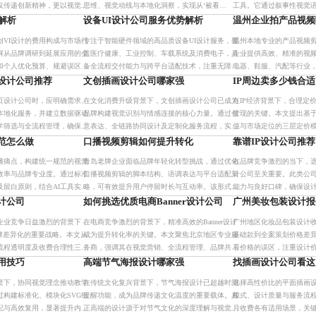
仅传递创新精神，更以视觉冲
思维、视觉动线与本地化洞察，实现从‘被看
工具。它通过叙事性视觉
用于文创、设计类品牌。合理
到’到‘被转发’的传播闭环。专业团队通过AI辅助、
广泛应用于品牌宣传、电商
解析
设备UI设计公司服务优势解析
温州企业拍产品视频
合高质
平台适配与客户共创模式
场景。本文探讨其与平面
创VI设计的费用构成与市场行
专注于智能硬件领域的高品质设备UI设计服务，覆
温州本地专业的产品视频
解从品牌调研到延展应用的全
盖医疗健康、工业控制、车载系统及消费电子，具
企业提供高效、精准的视
和个人优化预算、规避误区，
备全流程交付能力与跨平台适配技术，注重无障碍
电器、鞋服、汽配等行业
高效落地。
设计、低功耗优化与长期迭代支持，助力产品提升
化流程，助力企业提升品
设计公司推荐
文创插画设计公司哪家强
IP周边卖多少钱合适
用户体验与市场竞争力。
页设计公司时，应明确需求、
在文化消费升级背景下，文创插画设计公司已成为
在IP经济背景下，合理定
本地化服务，并建立数据驱动
品牌构建视觉识别与情感连接的核心力量。通过创
变现的关键。本文提出基
学筛选与全流程管理，确保页
意表达、全链路协同设计及定制化服务流程，实现
值与市场定位的三层定价
转化效率，实现高效落地与持
从概念到落地的无缝衔接，助力品牌在社交媒体时
制，助力品牌实现从短期
范怎么做
口播视频剪辑如何提升转化
靠谱IP设计公司推荐
代实现差异化传播。未来将
通过科学定价策略，提升
播痛点，构建统一规范的视觉
青岛老牌企业面临品牌年轻化转型挑战，通过优化
在品牌竞争激烈的当下，选
效率与品牌专业度。通过标准
口播视频剪辑的脚本结构、语调表达与平台适配策
计公司至关重要。此类公
及留白原则，结合AI工具实现
略，可有效提升用户停留时长与互动率。该形式以
能力与良好口碑，确保设
不一、反复修改等问题，助力
真实语感传递品牌故事，助力传统品牌在抖音、小
服务到位。通过国家信用
计公司
如何挑选优质电商Banner设计公司
广州美妆包装设计报
转化
红书等平台实现内容破局，
查及用户评价分析，可有
企业竞争日益激烈的背景下，
在电商竞争激烈的背景下，精准高效的Banner设计
广州地区化妆品包装设计
品牌差异化的重要战略。本文从
成为提升转化率的关键。本文聚焦北京地区专业服
基础款到全案策划价格差
流程透明度及收费合理性三方
务商，强调其在视觉营销、全流程管理、品牌共创
看价格的误区，注重设计
值得信赖的包装IP设计公
及长期价值沉淀方面的优势，助力企业实现从一次
察、分阶段付费和明确目
用技巧
高端节气海报设计哪家强
找插画设计公司看这
并重
性采购到品牌资产积
仅提升品牌形象，更能驱
景下，协同视觉理念推动教学
在传统文化复兴背景下，节气海报设计已超越时间
选择高性价比的平面插画
过构建标准化、模块化SVG组
提醒功能，成为品牌传递文化温度的重要载体。真
模式、设计质量与服务流
配与高效复用，显著提升内容
正高端的设计源于对节气文化的深度理解与视觉创
月收费各有适用场景，关