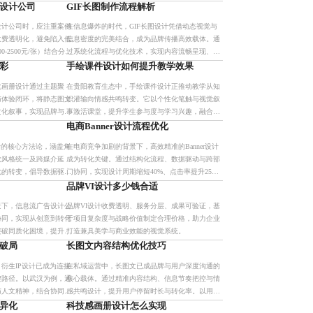
在价格上，更在于风格统
A/B测试、热力图分析等工具优化转化路径，并针
设计公司
GIF长图制作流程解析
能
对不同平台和品类提供定
设计公司时，应注重案例
在信息爆炸的时代，GIF长图设计凭借动态视觉与
收费透明化，避免陷入低
信息密度的完美结合，成为品牌传播高效载体。通
-2500元/张）结合分阶
过系统化流程与优化技术，实现内容流畅呈现、文
确保交付品质。真正有价
件轻量化与跨平台兼容，显著提升用户停留时长与
彩
手绘课件设计如何提升教学效果
转化率。
化画册设计通过主题聚
在贵阳教育生态中，手绘课件设计正推动教学从知
与体验闭环，将静态图文
识灌输向情感共鸣转变。它以个性化笔触与视觉叙
文化叙事，实现品牌与受
事激活课堂，提升学生参与度与学习兴趣，融合地
不仅提升传播效率与用户
域文化元素，实现因材施教与美学表达的统一。该
电商Banner设计流程优化
期品
模式强调教学逻辑与艺术表
计的核心方法论，涵盖角
在电商竞争加剧的背景下，高效精准的Banner设计
觉风格统一及跨媒介延
成为转化关键。通过结构化流程、数据驱动与跨部
化的转变，倡导数据驱动
门协同，实现设计周期缩短40%、点击率提升25%
实现创意到商业的高效转
以上，助力企业将视觉内容转化为实际增长杠杆。
品牌VI设计多少钱合适
景下，信息流广告设计公
品牌VI设计收费透明、服务分层、成果可验证，基
协同，实现从创意到转化
于项目复杂度与战略价值制定合理价格，助力企业
突破同质化困境，提升点
打造兼具美学与商业效能的视觉系统。
何破局
长图文内容结构优化技巧
衍生IP设计已成为连接
在私域运营中，长图文已成品牌与用户深度沟通的
键路径。以武汉为例，通
核心载体。通过精准内容结构、信息节奏把控与情
与人文精神，结合协同广
感共鸣设计，提升用户停留时长与转化率。以用户
能力，打造具辨识度与情
旅程地图为指导，实现从认知到行动的闭环，助力
异化
科技感画册设计怎么实现