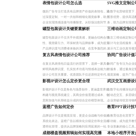
变。该模式融合H5技术与数据追踪，广泛应用于职
生产效率与视觉一致
表情包设计公司怎么选
SVG推文定制
业培训、企业内训及学校
式有效缩短开发周期
微距广告专注打造具有品牌资产价值的表情包，通
在数字化营销背景下
过深度定制、一对一共创和精细化视觉叙事，助力
图形优势，提供高适
企业实现情感连接与传播裂变。从职场治愈到节日
务，助力品牌实现视
主题，每套表情包均具备强辨识度与长期传播力，
地化团队与数据驱动
罐型包装设计关键要素解析
三维动画定制公
显著提升用户粘性与营销转
解决内容制作周期长
罐型包装设计不仅关乎外观美感，更融合结构合理
南京三维动画定制公
性、视觉吸引力、环保材质与品牌叙事，成为提升
设计与全流程服务，
产品辨识度与消费者体验的关键。在竞争激烈的市
展示与工业仿真等视
场中，优秀的罐型包装设计能实现从功能容器到品
景，提供高性价比解
复古风表情包设计公司推荐
协同广告设计值
牌资产的跃迁，助力企业构
在复古风表情包日益流行的背景下，选择一家具备
协同广告专注为企业提供
鲜明风格辨识度、扎实技术功底与情感表达能力的
计服务，通过量身定
设计公司至关重要。优质团队不仅还原特定年代视
视觉策略，提升广告
觉语言，更注重情绪共鸣与用户心理契合，通过真
队与高效协作机制，
影视IP设计怎么定价更合理
武汉交互画册设
实案例与客户反馈验证专业
实现从单次投放到长
影视IP设计不仅是角色与场景创作，更涵盖世界观
在数字化传播深化的
构建与视觉系统建立，其商业价值需通过成本、创
过动态交互、多层级
意附加值与长期收益分成的综合定价模型体现。行
企业突破传统宣传物
业正从一次性交付转向全生命周期运营，强调透明
用户参与感的双重提
蓝橙广告如何定价
教育PPT设计技
化、动态化与利益共享机
从策略策划到技术落
品牌设计不仅是视觉呈现，更是企业战略与价值的
在教育信息化背景下，
系统化表达。蓝橙广告以模块化分级定价和全流程
示功能，成为提升教
透明化管理，提供从品牌策略到应用延展的一站式
专业形象的核心工具
服务，确保每一分钱都转化为可量化的品牌资产。
动设计、统一风格打
成都楼盘视频剪辑如何实现高完播
本地小程序开发