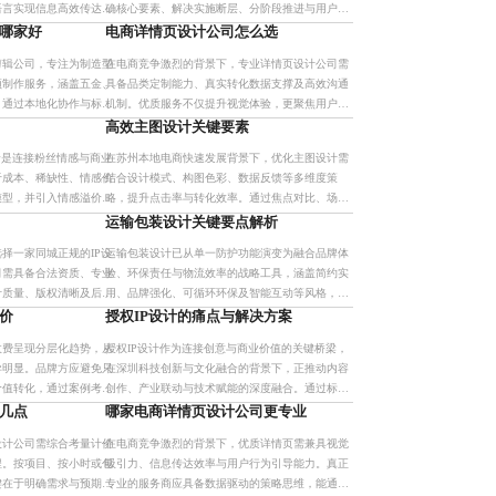
语言实现信息高效传达，
确核心要素、解决实施断层、分阶段推进与用户参
展示及APP交互引导等
与式创新，实现视觉系统高效落地。该体系显著提
哪家好
电商详情页设计公司怎么选
升品牌统一性与执行效率
剪辑公司，专注为制造型
在电商竞争激烈的背景下，专业详情页设计公司需
频制作服务，涵盖五金、
具备品类定制能力、真实转化数据支撑及高效沟通
，通过本地化协作与标准
机制。优质服务不仅提升视觉体验，更聚焦用户心
牌影响力与市场竞争力。
理与商业逻辑，实现高转化率。企业应注重长期价
高效主图设计关键要素
值而非低价陷阱，选择懂电
价是连接粉丝情感与商业
在苏州本地电商快速发展背景下，优化主图设计需
于成本、稀缺性、情感价
结合设计模式、构图色彩、数据反馈等多维度策
模型，并引入情感溢价机
略，提升点击率与转化效率。通过焦点对比、场景
销售到长期生态的跃迁。
嵌入、信任背书等模式，融合苏式美学元素，实现
运输包装设计关键要点解析
视觉吸引力与用户心理精准触
择一家同城正规的IP设
运输包装设计已从单一防护功能演变为融合品牌体
司需具备合法资质、专业
验、环保责任与物流效率的战略工具，涵盖简约实
计质量、版权清晰及后期
用、品牌强化、可循环环保及智能互动等风格，需
系统验证、案例作品集审
注重材料选型、结构稳固、尺寸标准化与法规合
价
授权IP设计的痛点与解决方案
规，有效降低破损率与运营成
收费呈现分层化趋势，从
授权IP设计作为连接创意与商业价值的关键桥梁，
异明显。品牌方应避免只
在深圳科技创新与文化融合的背景下，正推动内容
价值转化，通过案例考
创作、产业联动与技术赋能的深度融合。通过标准
标科学决策。优质设计不
化协议与数字技术应用，实现版权保护、收益透明
几点
哪家电商详情页设计公司更专业
动销
与多场景转化，助力大湾
设计公司需综合考量计价
在电商竞争激烈的背景下，优质详情页需兼具视觉
程。按项目、按小时或包
吸引力、信息传达效率与用户行为引导能力。真正
键在于明确需求与预期。
专业的服务商应具备数据驱动的策略思维，能通过