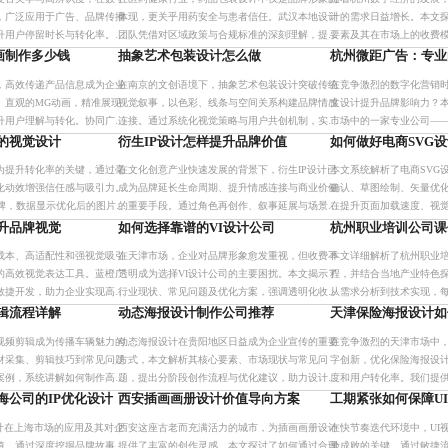
，广泛应用于广告、品牌传播
体现，更关乎用药安全与患者信任。武汉本地设计
计的需求日益增长。本文探
升用户停留时长与转化率。通
团队凭借对区域政策与合规标准的深刻理解，提供
要素及其在市场上的收费
向设计，可克服适配难题，实
高效、灵活的分阶段计费服务，助力药企实现包装
质量的建议，帮助企业更
画制作多少钱
抽象艺术包装设计怎么做
杭州微距广告：专业
性的
升级。通过模块化布局、信
务。
，高效传递产品信息成为企业
在南京的文创语境下，抽象艺术包装设计突破传统
在竞争激烈的数字化营销
、直观的MG动画，精准展现
视觉叙事，以色彩、线条与空间关系构建品牌情感
文设计提升品牌影响力？
升用户理解与转化。协同广告
连接。通过系统化视觉策略与用户共创机制，实现
市场中的一家专业公司—
容策略，实现品牌视觉统一与
文化意象的现代转译，提升产品辨识度与溢价能
新的内容策略帮助品牌在
的视觉设计
衍生IP设计怎样提升品牌价值
如何做好电商SVG
打造高
力，推动品牌从功能包装向体
为提升转化率的关键，通过毫
在文化创意产业快速发展的背景下，衍生IP设计已
本文系统解析了电商SVG
化动效增强信任感与吸引力。
成为品牌延长生命周期、提升情感连接与商业价值
确认、草图绘制、矢量优化
品牌，数据显示优化后的图片可
的重要手段。通过角色再创作、叙事延展与场景融
在提升页面加载速度、视
转化率，中小商家可通过减法
合，将IP深度融入产品与服务，实现从形象授权到
的优势，助力电商品牌高
提升品牌视觉
如何选择靠谱的VI设计公司
杭州职业培训公司课
据
生态构建的升级，推动
低成本、高适配性和强视觉吸引
在天津市场，企业对品牌形象愈发重视，但收费不
本文详细解析了杭州职业
的高效视觉表达工具。蓝橙广
透明成为选择VI设计公司的主要困扰。本文揭示了
程，并结合当地产业特色
敏捷开发，助力企业实现高质
行业现状、常见问题及优化方案，强调透明化收费
从需求分析到技术实现，
地，适用于电商、社交媒体等
模式的重要性，帮助企业节省成本并建立长期合作
旨在提升学习效率与效果
辑流程详解
动态海报设计制作公司推荐
天津保险海报设计如
信任。
强学员参与度。未来还将
视频剪辑成为传播车辆魅力的
动态海报设计在贵阳地区日益成为企业宣传的重要
在竞争激烈的天津市场中
材采集、剪辑技巧到常见问题
方式，本文解析其核心要素、市场现状与常见问
字创新，优化保险海报设
案例，系统讲解如何制作高质
题，提出分阶段创作流程与优化建议，助力设计师
度和用户转化率。我们提
好者与专业人士提升技能。
和企业提升作品质量与转化效果。
方案，帮助您脱颖而出。
海公司的IP优化设计
西安插画画册设计价值导向方案
工期紧张如何保障U
设计在上海市场的应用及其对企
西安这座古老而充满活力的城市，为插画画册设计
在快节奏迭代环境中，UI
值。通过深度挖掘品牌故事、
提供了丰富的创作灵感。本文探讨了如何通过合理
验成败的关键。通过敏捷