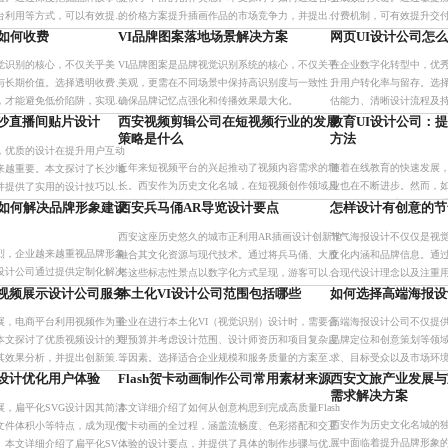
台利用等方式，可以有效提升
的价格方案提升插画作品的市场竞争力，并提出了
付费机制，可有效提升交
年轻消费者群体的关注，最终
一系列创新策略以实现差异化竞争。无论是基础
现高质量、高信任的设计
计如何收费
VI品牌图案落地场景解决方案
网页UI设计公司怎
。
版、标准版还是高级版，我们
视觉识别的核心，不仅关乎美
VI品牌图案是品牌视觉识别系统的核心，不仅关乎
在企业数字化转型中，优秀
与长期价值。选择透明收费、
美观，更需在不同场景中保持高识别度与一致性，
升用户转化率与留存。选
，才能避免低价陷阱，实现品
确保品牌记忆点强化和传播效果最大化。
估能力、清晰设计流程及
陷阱与表面美观。蓝橙广
沙直播间贴片设计
西安视频剪辑公司在短视频行业的发展
教育UI设计公司：
透明定价与定制化方案，
策略是什么
方法
，优质的设计在提升用户互动
近年来短视频平台的兴起推动了视频内容需求的增
随着在线教育的快速发展
来越重要。本文探讨了长沙地
长。西安作为历史文化名城，在短视频创作领域具
业也在不断进步。然而，
并提供了实用的设计技巧以及
有独特优势。本文探讨了本地视频剪辑公司在技术
效果成为一个重要问题。
，同时分享了一个成功的案例
司如何解决品牌形象建设
西安兵马俑AR导览设计要点
怎样设计有创意的节
设备和创意人才方面的现状，并提出了定制化服
可以显著改善这一状况，
品牌长
西安这座历史悠久的城市正利用AR插画设计创新地
节气海报设计不仅仅是视
务、行业深耕等实用策略，展
性。本文探讨了教育UI设
烈，企业越来越重视品牌形象
融合其文化资源与现代技术。通过将兵马俑、大雁
文化内涵和品牌信息。通
I设计公司通过提供定制化解决
塔这些标志性景点以数字化方式呈现，游客可以获
合现代设计理念以及注重
用及全流程服务模式，帮助企
得前所未有的沉浸式体验。同时，这种结合也为传
以提升品牌的市场竞争力
视频展示设计公司服务
本土化VI设计公司范围包括哪些
如何选择高端海报设
象，并有效提升市场竞争力和
统文化的传播提供了新的
致力于提供高品质的设计
展，电商平台利用视频作为重
企业在进行本土化VI（视觉识别）设计时，需要合
高端海报设计公司不仅提
于为
本文探讨了优质视频设计的关
理预算并考虑设计范围、设计师资历和项目复杂度
品牌定位和创意策划等领
其效果分析，并提出创新策略
等因素。选择适合企业规模和服务质量的方案至关
求、目标受众以及市场环
度展示和互动元素，帮助企业
重要，并可通过分阶段实施和精简不必要的元素来
位的设计解决方案，帮助
G设计优化用户体验
Flash贺卡动画制作公司常用素材来源
西安文旅产业发展与
的挑战
优化成本。
脱颖而出。我们的团队具
需求解决方案
展，扁平化SVG设计因其简洁
本文详细介绍了如何从创意构思到完成高质量Flash
西安作为历史文化名城的
文件体积小等特点，成为现代
贺卡动画的全过程，涵盖流畅度、色彩搭配和交互
展中面临着提升品牌形象
。本文详细介绍了扁平化SVG
体验的设计要点，并提供了具体的制作步骤与优化