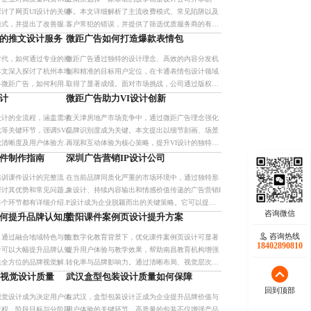
讨了网页UI设计的关键
事。本文详细解析了主流收费模式、常见陷阱以及
模式，并提出了改善服务
客户常犯的错误，并提供了筛选优质服务商的有效
好地选择合适的设计服
方法，帮助读者明确服务边界，了解市场情况并做
的推文设计服务
微距广告如何打造爆款表情包
出明智决策。
时代，如何通过专业的推
微距广告通过独特的设计理念、高效的内容分发机
本文深入探讨了杭州本地
制和精准的目标用户定位，在卡通表情包设计领域
—微距广告，如何利用创
取得了显著成绩。面对市场挑战，公司通过版权保
小红书平台上脱颖而出。
护和持续创新，确保产品的高质量和高口碑。未
设计
微距广告助力VI设计创新
来，微距广告将继续深耕这一
设计的全流程，涵盖需求
在天津房地产市场竞争中，通过微距广告理念强化
等关键环节，强调SVG
品牌识别度成为关键。本文提出以细节刻画、场景
觉清晰度及用户体验方面
再现和互动体验为核心策略，提升VI设计的独特性
效转化。
和客户共鸣力，助力企业打造差异化竞争优势。
件制作指南
深圳广告营销IP设计公司
培训课件设计的完整流
在当前品牌同质化严重的市场环境中，通过独特形
探讨其优势和常见问题。
象设计、持续内容输出和情感价值传递的广告营销I
每个环节都有详细介绍，
P设计成为企业脱颖而出的关键策略。它可以提升
，同时降低培训成本，增
品牌辨识度、增强用户粘性，并创造丰富的衍生价
何提升品牌认知度
贵阳课件案例页设计提升方案
借助
值。本文深入探讨了其核
咨询热线
咨询热线
，通过融合地域特色与数
在数字化教育背景下，优化课件案例页设计可显著
17723342546
18402890810
计可以大幅提升品牌认知
提升用户体验与教学效果，帮助南昌教育机构增强
供全方位的品牌视觉解决
转化率与品牌影响力。通过清晰布局、视觉层次和
互动元素，打造专业且友好的页面，实现高效展示
I视觉设计质量
武汉盒型包装设计质量如何保障
与用户参与。
回到顶部
回到顶部
视觉设计成为决定用户体
在武汉，盒型包装设计正成为企业提升品牌价值与
流程、阶段目标与分阶段
用户体验的关键环节。高质量的包装不仅增强产品