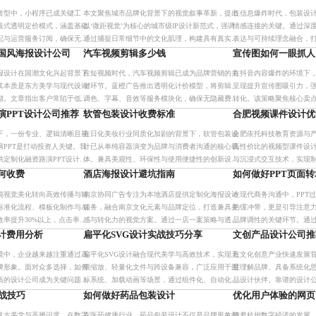
力
看见’到‘被记住’的跨
感共鸣的IP形象，实现
转型中，小程序已成关键工
本文聚焦城市品牌化背景下的视觉叙事革新，提出
在信息爆炸时代，包装设
段式透明定价模式，涵盖基础
以‘微距视觉’为核心的城市级IP设计新范式，强调
情感连接的关键。通过深
配与运营服务订阅，确保无隐
通过捕捉日常细节中的文化肌理，构建具有真实情
表达与可持续理念融合，
映技术难度与运维成本，强调
感与在地性的视觉符号系统，实现从形象到故事的
装方案，提升品牌辨识度
国风海报设计公司
汽车视频剪辑多少钱
宣传图如何一眼抓人
。选择靠
跃迁。
报设计在国潮文化兴起背景下
在短视频时代，汽车视频剪辑已成为品牌营销的关
在抖音内容爆炸的环境下
其本质是东方美学与现代设计
键环节。蓝橙广告推出透明化计价模型，将剪辑、
呈现提升宣传图吸引力，
砌。文章指出客户常陷于低价
调色、字幕、音效等服务模块化，确保无隐藏费
转化。该策略聚焦核心卖
提出从作品集、文化理解、服
用，所有素材合法授权，助力企业高效传播。
光影与色彩营造高级感，
演PPT设计公司推荐
软管包装设计收费标准
合肥视频课件设计优
方面科
等领域品牌实现视觉差异
下，一份专业、逻辑清晰且视
在日化美妆行业同质化加剧的背景下，软管包装设
合肥依托科技教育资源与
PPT是打动投资人关键。我
计已从单纯容器演变为品牌与消费者沟通的核心载
高性价比的视频型课件设计
定制化融资路演PPT设计服
体。兼具美观性、环保性与使用便捷性的创新设
与沉浸式交互技术，实现
转化为直观叙事，助力高效触
计，显著提升用户粘性与复购率。通过可降解材
升级，推动教育数字化转
何收费
酒店海报设计避坑指南
如何做好PPT页面转
融
料、智能标签、模块化结构等技
纯视觉美化转向高效传播与转
南京协同广告专注为本地酒店提供定制化海报设计
在现代商务沟通中，PPT
标准化流程、模板化制作与AI
服务，融合南京文化元素与品牌定位，打造兼具美
的缓冲带，更是引导注意
率提升30%以上，点击率与
感与转化力的视觉方案。通过一店一案策略与透明
品牌调性的关键环节。通
5%，助力品牌实现统一视觉呈现
化收费模式，助力酒店提升品牌形象与客流转化，
连贯性，实现信息自然衔
计费用分析
扁平化SVG设计实战技巧分享
文创产品设计公司推
是值得信赖的视觉合作伙伴
观众理解效率。
境中，企业越来越注重通过高
扁平化SVG设计融合现代美学与高效技术，实现无
在文化创意产业快速发展
牌形象。面对众多选择，如何
限缩放、轻量化文件与跨设备兼容，广泛应用于图
度理解品牌、具备系统化
高的设计公司成为关键问题。
标系统、加载动画等场景，通过组件化、自动化构
品设计伙伴。靠谱的设计
建议，帮助企业做出明智决
建及A11Y优化，提升页面性能与用户体验，助力品
业团队协作、透明沟通机
实战技巧
如何做好药品包装设计
优化用户体验的网页
的设计团
牌实现视觉与技术的
助力品牌实现从‘被看见’
其复古美学与高辨识度，在数字
在医药健康行业，药品包装设计不仅是品牌形象的
随着杭州数字经济的发展，