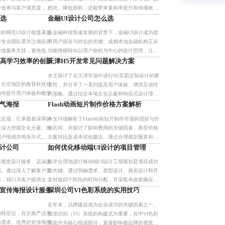
付效率与客户满意度，实
档次、降低损耗，还能带来复购率提升和传播效
合作模式。
应。企业需关注结构合理性、材料环保性及成本透
么选
金融UI设计公司怎么选
明度，建立标准化质量管理体
的网页UI设计能显著提
在金融科技快速发展的背景下，金融UI设计成为提
择专业团队需关注项目评
升用户留存与转化的关键。成都本地金融机构正从
持续服务支持，避免低价
功能堆砌转向以用户旅程为中心的设计思维，注重
告专注中小型项目，提供
响应式布局、信息分层与无障碍体验，通过A/B测
提高学习效率的创新
天津H5开发常见问题解决方案
试验证交互逻辑，打造
本文探讨了在天津市场中进行H5页面定制设计的重
，北京地区的教育科技行
要性，并分享了一系列提高用户体验、增强互动性
如何提升用户体验和教学
的策略。通过结合本地文化元素和响应式设计理
通过优化用户界面设计，
念，可以有效提升品牌影响力与用户粘性，进而推
气海报
Flash动画短片制作价格方案解析
提高学习效率并增强互动
动业务增长。联系电话：1
觉呈现，它承载着深厚的
本文详细解析了Flash动画短片制作市场的现状与价
过深入挖掘文化元素、结
格区间，并探讨了影响费用的关键因素、典型价格
用户情感共鸣等方式，可
方案对比及成本优化建议。通过合理规划预算和选
和传播效果。我们的团队
择合适的制作方案，可以帮助客户在保证质量的前
计公司
如何优化移动端UI设计的项目管理
服
提下有效控制成本。
供视觉设计服务，还涵盖
科学合理地进行移动端UI设计工期规划是项目成功
域。通过深入了解客户需
的关键。通过明确需求、原型设计、视觉设计和开
境，我们为客户提供全方
发对接四个阶段的时间分配，并采取有效措施应对
企业在激烈的市场竞争中
常见的工期延误问题，能够确保产品按时交付并提
宣传海报设计服务
深圳公司VI色彩系统的实用技巧
备
升用户体验及商业价值。
近年来，品牌建设成为企业成功的关键因素之一。
独特定位，在文旅产业发
视觉识别（VI）系统的构建尤为重要，其中VI色彩
的需求。优秀的宣传海报
系统作为核心组成部分，直接影响着品牌的视觉形