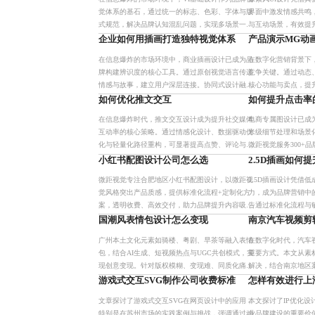
觉体系的基石，通过统一的标志、色彩、字体与版
界面中激发情感共鸣
式规范，解决品牌认知混乱问题，实现多场景一致
与互动场景，有效提
性的视觉表达，提升传播效率与用户信任。现代品
过技术优化与用户导
企业如何用插画打造独特视觉体系
产品演示MG动
牌更注重标准化与动态化
现视觉冲击力与可用
在信息爆炸的市场环境中，商业插画设计已成为品
在数字化营销背景下
牌构建辨识度的核心工具。通过原创视觉语言传递
竞争关键。通过动态
情感与故事，建立用户深层连接。协同式设计融合
核心功能与卖点，提
战略与创意，提升效率与一致性，助力品牌实现视
以三步聚焦法优化内
如何优化推文交互
如何提升点击率
觉价值跃迁。
传播适配，助力企业
在信息爆炸时代，推文交互设计成为提升社交媒体
电商专属图设计已成
互动率的核心策略。通过情感化设计、数据驱动优
米级细节处理和场景
化与轻量化路径重构，可显著提高点赞、评论与转
微距视觉服务300+
发率，增强用户参与感与平台黏性，实现内容传播
显著提升停留时长与
小红书配图设计公司怎么选
2.5D插画如何
效率的阶梯式增长。
原则、分层展示和数
微距视觉专注合肥地区小红书配图设计，以微距视
2.5D插画设计凭借
觉风格突出产品质感，提供标准化流程+定制化方
力，成为品牌营销中
案，透明收费、高效交付，助力品牌提升内容吸引
告通过标准化流程与
力与转化率。
量、高效率的创意落
国潮风表情包设计怎么变现
南京汽车视频剪
多元场景。
广州本土文化元素如骑楼、粤剧、早茶等融入表情
在数字化时代，汽车
包，结合AI生成、短视频热点与UGC共创模式，实
重要方式。本文从素
现创意变现。针对版权模糊、变现难、同质化痛
解决，结合南京地区
点，提出分层定价、区块链确权与本地文创平台聚
量汽车视频，帮助爱
游戏式交互SVG制作公司收费标准
怎样有效进行上
合方案，推动国潮风表情
文章探讨了游戏式交互SVG在网页设计中的应用，
本文探讨了IP优化
特别是在苏州市场的实践案例与挑战，强调通过动
业品牌建设的重要价