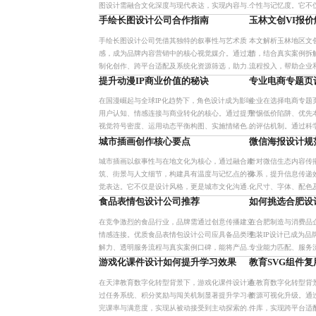
图设计需融合文化深度与现代表达，实现内容与视
个性与记忆度。它不
觉的高度统一，提升传播效果。企业应从流程、案
击力提升好感度，适
手绘长图设计公司合作指南
玉林文创VI报价
例、沟通效率等维度筛选具
运用色彩与排版，结
手绘长图设计公司凭借其独特的叙事性与艺术质
本文解析玉林地区文
感，成为品牌内容营销中的核心视觉媒介。通过定
情，结合真实案例拆
制化创作、跨平台适配及系统化资源筛选，助力企
流程投入，帮助企业
业高效产出高传播力的视觉内容，广泛应用于品牌
实现品牌视觉系统的
提升动漫IP商业价值的秘诀
专业电商专题页
故事、节日营销、产品包装等
在国漫崛起与全球IP化趋势下，角色设计成为影响
企业在选择电商专题
用户认知、情感连接与商业转化的核心。通过提升
警惕低价陷阱、优先
视觉符号密度、运用动态平衡构图、实施情绪色彩
的评估机制。通过科
映射、适配跨文化审美，并构建角色成长档案与视
面兼具视觉吸引力与
城市插画创作核心要点
微信海报设计规
觉线索系统，可实现角色
续优化。
城市插画以叙事性与在地文化为核心，通过融合建
针对微信生态内容传
筑、街景与人文细节，构建具有温度与记忆点的视
体系，提升信息传递
觉表达。它不仅是设计风格，更是城市文化沟通的
化尺寸、字体、配色
媒介，广泛应用于文旅宣传、品牌推广与数字交互
高效复用，解决风格
食品表情包设计公司推荐
如何挑选合肥设
体验中。创作需基于实地采
企业实现精准触达与
在竞争激烈的食品行业，品牌需通过创意传播建立
在合肥制造与消费品
情感连接。优质食品表情包设计公司应具备品类理
包装IP设计已成为
解力、透明服务流程与真实案例口碑，能将产品特
专业能力匹配、服务
性转化为生动视觉语言，实现社交裂变传播。
面，系统分析如何筛选
游戏化课件设计如何提升学习效果
教育SVG组件复
司，强调创意与功能
在天津教育数字化转型背景下，游戏化课件设计通
在教育数字化转型背
过任务系统、积分奖励与闯关机制显著提升学习者
资源可视化升级。通
完课率与满意度，实现从被动接受到主动探索的转
件库，实现跨平台适