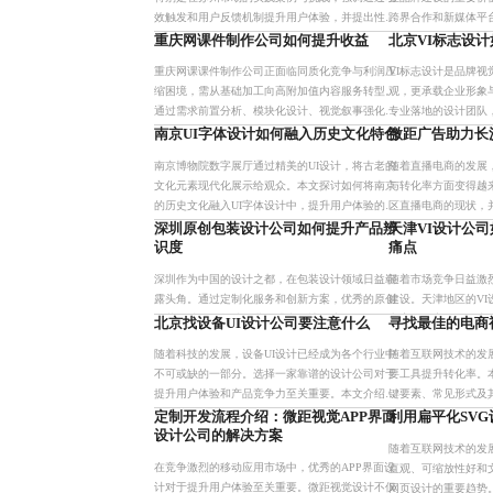
效触发和用户反馈机制提升用户体验，并提出性能
跨界合作和新媒体平
优化、响应式设计等解决方案，展现其在数字创意
企业竞争力，并吸引
重庆网课件制作公司如何提升收益
北京VI标志设
领域的潜力。
实现品牌的长远发展
重庆网课课件制作公司正面临同质化竞争与利润压
VI标志设计是品牌
缩困境，需从基础加工向高附加值内容服务转型。
观，更承载企业形象
通过需求前置分析、模块化设计、视觉叙事强化及
专业落地的设计团队
客户共创机制，可提升客单价、留存率与交付效
牌竞争力提升。
南京UI字体设计如何融入历史文化特色
微距广告助力长
率，实现从代工到品牌合作的
南京博物院数字展厅通过精美的UI设计，将古老的
随着直播电商的发展
文化元素现代化展示给观众。本文探讨如何将南京
与转化率方面变得越
的历史文化融入UI字体设计中，提升用户体验的同
区直播电商的现状，
时传播城市文化。解决方案包括建立本土资源库、
避免常见误区的方法
深圳原创包装设计公司如何提升产品辨
天津VI设计公
提供专业知识培训以及
来证明专业设计对于
识度
痛点
深圳作为中国的设计之都，在包装设计领域日益崭
随着市场竞争日益激
露头角。通过定制化服务和创新方案，优秀的原创
建设。天津地区的V
包装设计公司帮助企业提升产品辨识度、增强用户
方案、数字化工具应
北京找设备UI设计公司要注意什么
寻找最佳的电商
体验并传递品牌理念。我们专注于为企业量身打造
业建立独特的品牌形
随着科技的发展，设备UI设计已经成为各个行业中
随着互联网技术的发
独特而有竞争力的包装设计
品牌增值。我们致力
不可或缺的一部分。选择一家靠谱的设计公司对于
要工具提升转化率。
提升用户体验和产品竞争力至关重要。本文介绍了
键要素、常见形式及
如何识别真正靠谱的设备UI设计公司的标准、不同
如故事化叙事、多角
定制开发流程介绍：微距视觉APP界面
利用扁平化SV
应用场景下的设计需求
克服预算和技术门槛
设计公司的解决方案
随着互联网技术的发
在竞争激烈的移动应用市场中，优秀的APP界面设
直观、可缩放性好和
计对于提升用户体验至关重要。微距视觉设计不仅
网页设计的重要趋势