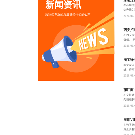
新闻资讯
在品牌传
达升级为
用我们专业的角度讲出你们的心声
通过个性
2026/06/
力。不仅
西安招
在西安作
价值、增
风格与数
2026/06/
演效率与
淘宝详
本文深入
进、行动
化设计与
2026/06/
流量增
丽江商
在文旅融
向情感叙
动、可成
2026/06/
例，打
应用V
在数字化
真正具备
搭建，覆