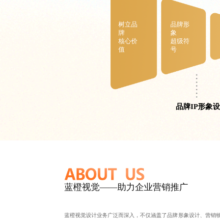
树立品
品牌形
牌
象
核心价
超级符
值
号
品牌IP形象
蓝橙视觉——助力企业营销推广
蓝橙视觉设计业务广泛而深入，不仅涵盖了
品牌形象设计
、
营销