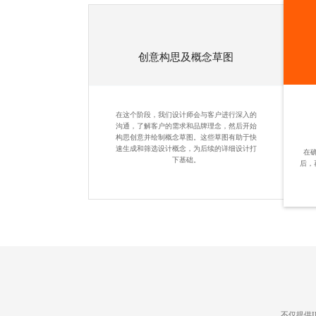
创意构思及概念草图
在这个阶段，我们设计师会与客户进行深入的
沟通，了解客户的需求和品牌理念，然后开始
构思创意并绘制概念草图。这些草图有助于快
速生成和筛选设计概念，为后续的详细设计打
在
下基础。
后，
不仅提供