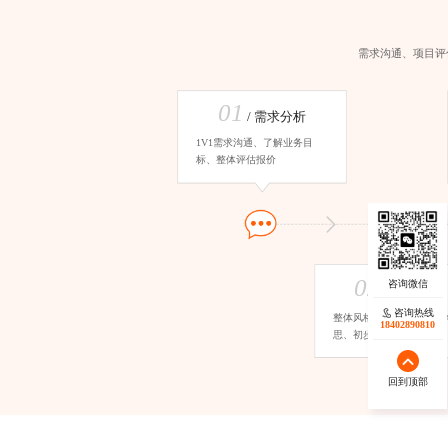
需求沟通、项目评
01
/ 需求分析
1V1需求沟通、了解业务目
标、整体评估报价
02
/ 设计草图
咨询热线
咨询热线
整体风格确认、页面草图
17723342546
18402890810
思、初步视觉表达
回到顶部
回到顶部