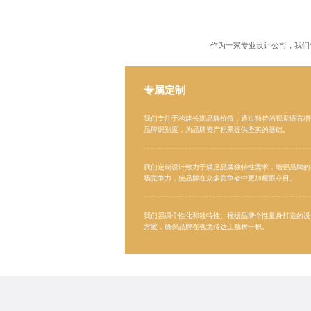
作为一家
专业设计公司
，我们
专属定制
我们专注于构建长期品牌价值，通过独特的视觉语言增
品牌识别度，为品牌资产积累提供坚实的基础。
我们定制设计致力于满足品牌独特性需求，增强品牌的
场竞争力，使品牌在众多竞争者中更加耀眼夺目。
我们强调个性化和独特性、根据品牌个性量身打造的设
方案，确保品牌在视觉传达上独树一帜。