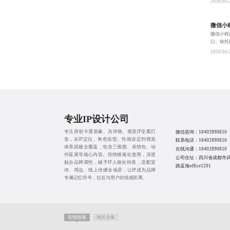
2026/05/
双轨制
微信小
微信小程
口。依托
通过个性
2026/05/
商、餐
专业IP设计公司
专注原创卡通形象、吉祥物、视觉IP全案打
微信咨询：
18402890810
造，从IP定位、角色造型、性格设定到视觉
联系电话：
18402890810
体系搭建全覆盖，包含三视图、表情包、动
在线沟通：
18402890810
作延展等核心内容。拒绝模板化套用，深度
公司住址：四川省成都市
贴合品牌调性，赋予IP人格化特质，适配宣
路蓝海office1201
传、周边、线上传播全场景，让IP成为品牌
专属记忆符号，拉近与用户的情感距离。
友情链接
地区合集