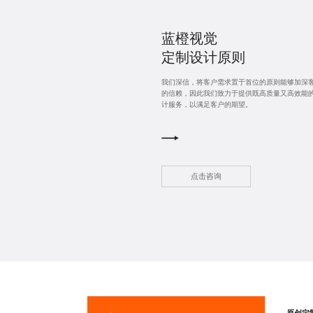
蓝橙视觉
定制设计
原则
我们深信，将客户需求置于首位的原则能够加深
的信赖，因此我们致力于提供既高质量又高效能
计服务，以满足客户的期望。
点击咨询
原创定