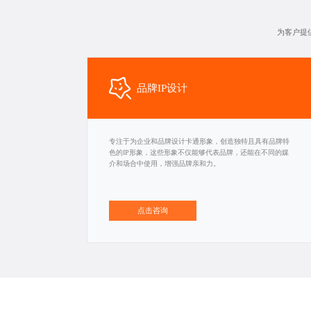
为客户提
品牌IP设计
专注于为企业和品牌设计卡通形象，创造独特且具有品牌特
色的IP形象，这些形象不仅能够代表品牌，还能在不同的媒
介和场合中使用，增强品牌亲和力。
点击咨询